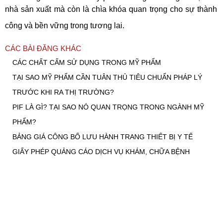
nhà sản xuất mà còn là chìa khóa quan trọng cho sự thành
công và bền vững trong tương lai.
CÁC BÀI ĐĂNG KHÁC
CÁC CHẤT CẤM SỬ DỤNG TRONG MỸ PHẨM
TẠI SAO MỸ PHẨM CẦN TUÂN THỦ TIÊU CHUẨN PHÁP LÝ
TRƯỚC KHI RA THỊ TRƯỜNG?
PIF LÀ GÌ? TẠI SAO NÓ QUAN TRỌNG TRONG NGÀNH MỸ
PHẨM?
BẢNG GIÁ CÔNG BỐ LƯU HÀNH TRANG THIẾT BỊ Y TẾ
GIẤY PHÉP QUẢNG CÁO DỊCH VỤ KHÁM, CHỮA BỆNH
CÔNG TY LUẬT TNHH KHÁNH DƯƠNG & CỘNG SỰ
Trụ sở chính: Tầng 3, Tòa nhà 102A-B-C Cống Quỳnh, P. Bến Thành, Tp.
HCM