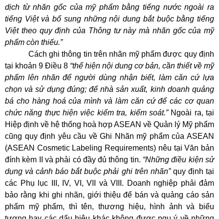
dịch từ nhãn gốc của mỹ phẩm bằng tiếng nước ngoài ra
tiếng Việt và bổ sung những nội dung bắt buộc bằng tiếng
Việt theo quy định của Thông tư này mà nhãn gốc của mỹ
phẩm còn thiếu.”
Cách ghi thông tin trên nhãn mỹ phẩm được quy định
tại khoản 9 Điều 8
“thể hiện nội dung cơ bản, cần thiết về mỹ
phẩm lên nhãn để người dùng nhận biết, làm căn cứ lựa
chọn và sử dụng đúng; để nhà sản xuất, kinh doanh quảng
bá cho hàng hoá của mình và làm căn cứ để các cơ quan
chức năng thực hiện việc kiểm tra, kiểm soát.”
Ngoài ra, tại
Hiệp định về hệ thống hoà hợp ASEAN về Quản lý Mỹ phẩm
cũng quy định yêu cầu về Ghi Nhãn mỹ phẩm của ASEAN
(ASEAN Cosmetic Labeling Requirements) nêu tại Văn bản
đính kèm II và phải có đầy đủ thông tin.
“Những điều kiện sử
dụng và cảnh báo bắt buộc phải ghi trên nhãn”
quy định tại
các Phụ lục III, IV, VI, VII và VIII. Doanh nghiệp phải đảm
bảo rằng khi ghi nhãn, giới thiệu để bán và quảng cáo sản
phẩm mỹ phẩm, thì tên, thương hiệu, hình ảnh và biểu
tượng hay các dấu hiệu khác không được ngụ ý về những