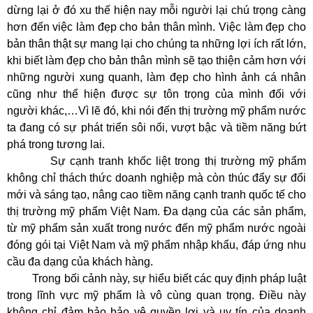
dừng lại ở đó xu thế hiện nay mỗi người lại chú trọng càng
hơn đến việc làm đẹp cho bản thân mình. Việc làm đẹp cho
bản thân thật sự mang lại cho chúng ta những lợi ích rất lớn,
khi biết làm đẹp cho bản thân mình sẽ tạo thiện cảm hơn với
những người xung quanh, làm đẹp cho hình ảnh cá nhân
cũng như thể hiện được sự tôn trọng của mình đối với
người khác,…Vì lẽ đó, khi nói đến thị trường mỹ phẩm nước
ta đang có sự phát triển sôi nổi, vượt bậc và tiềm năng bứt
phá trong tương lai.
Sự cạnh tranh khốc liệt trong thị trường mỹ phẩm
không chỉ thách thức doanh nghiệp mà còn thúc đẩy sự đổi
mới và sáng tạo, nâng cao tiềm năng cạnh tranh quốc tế cho
thị trường mỹ phẩm Việt Nam. Đa dạng của các sản phẩm,
từ mỹ phẩm sản xuất trong nước đến mỹ phẩm nước ngoài
đóng gói tại Việt Nam và mỹ phẩm nhập khẩu, đáp ứng nhu
cầu đa dạng của khách hàng.
Trong bối cảnh này, sự hiểu biết các quy định pháp luật
trong lĩnh vực mỹ phẩm là vô cùng quan trọng. Điều này
không chỉ đảm bảo bảo vệ quyền lợi và uy tín của doanh