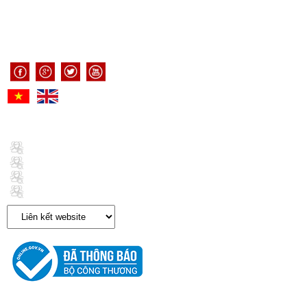
Giấy ĐKHĐ số: 41.07.1390/TP/ĐKHĐ do Sở Tư pháp TP.HCM cấp
Hotline: 0902.009.412 - 0986 708 677
Email: congbomypham@luatkhanhduong.com
https://congbomypham.biz
THỐNG KÊ TRUY CẬP
Đang online: 3
Thống kê tuần: 542
Thống kê tháng: 789
Tổng truy cập: 260082
BẢN ĐỒ