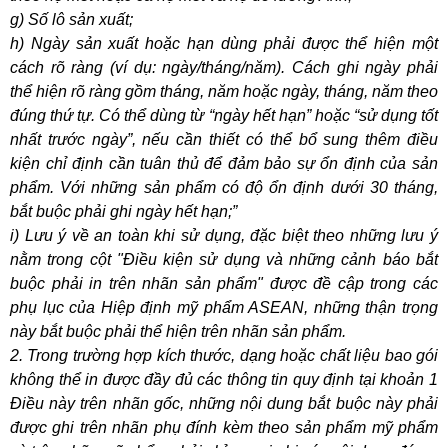
g) Số lô sản xuất;
h) Ngày sản xuất hoặc hạn dùng phải được thể hiện một
cách rõ ràng (ví dụ: ngày/tháng/năm). Cách ghi ngày phải
thể hiện rõ ràng gồm tháng, năm hoặc ngày, tháng, năm theo
đúng thứ tự. Có thể dùng từ “ngày hết hạn” hoặc “sử dụng tốt
nhất trước ngày”, nếu cần thiết có thể bổ sung thêm điều
kiện chỉ định cần tuân thủ để đảm bảo sự ổn định của sản
phẩm. Với những sản phẩm có độ ổn định dưới 30 tháng,
bắt buộc phải ghi ngày hết hạn;”
i) Lưu ý về an toàn khi sử dụng, đặc biệt theo những lưu ý
nằm trong cột "Điều kiện sử dụng và những cảnh báo bắt
buộc phải in trên nhãn sản phẩm" được đề cập trong các
phụ lục của Hiệp định mỹ phẩm ASEAN, những thận trọng
này bắt buộc phải thể hiện trên nhãn sản phẩm.
2. Trong trường hợp kích thước, dạng hoặc chất liệu bao gói
không thể in được đầy đủ các thông tin quy định tại khoản 1
Điều này trên nhãn gốc, những nội dung bắt buộc này phải
được ghi trên nhãn phụ đính kèm theo sản phẩm mỹ phẩm