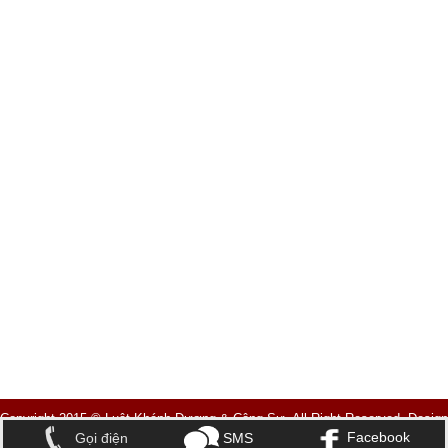
Copyright 2015 © Luật Khánh Dương & Cộng Sự. All Right Reserved. Design
Facebook
Gọi điện
SMS
by Nina Co.,Ltd