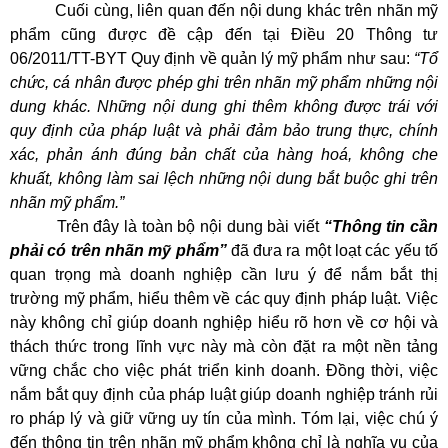
Cuối cùng, liên quan đến nội dung khác trên nhãn mỹ
phẩm cũng được đề cập đến tại Điều 20 Thông tư
06/2011/TT-BYT Quy định về quản lý mỹ phẩm như sau:
“Tổ
chức, cá nhân được phép ghi trên nhãn mỹ phẩm những nội
dung khác. Những nội dung ghi thêm không được trái với
quy định của pháp luật và phải đảm bảo trung thực, chính
xác, phản ánh đúng bản chất của hàng hoá, không che
khuất, không làm sai lệch những nội dung bắt buộc ghi trên
nhãn mỹ phẩm.”
Trên đây là toàn bộ nội dung bài viết
“Thông tin cần
phải có trên nhãn mỹ phẩm”
đã đưa ra một loạt các yếu tố
quan trọng mà doanh nghiệp cần lưu ý để nắm bắt thị
trường mỹ phẩm, hiểu thêm về các quy định pháp luật. Việc
này không chỉ giúp doanh nghiệp hiểu rõ hơn về cơ hội và
thách thức trong lĩnh vực này mà còn đặt ra một nền tảng
vững chắc cho việc phát triển kinh doanh. Đồng thời, việc
nắm bắt quy định của pháp luật giúp doanh nghiệp tránh rủi
ro pháp lý và giữ vững uy tín của mình. Tóm lại, việc chú ý
đến thông tin trên nhãn mỹ phẩm không chỉ là nghĩa vụ của