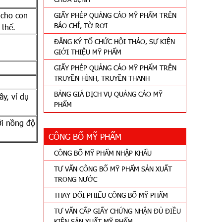
 cho con
GIẤY PHÉP QUẢNG CÁO MỸ PHẨM TRÊN
BÁO CHÍ, TỜ RƠI
 thể.
ĐĂNG KÝ TỔ CHỨC HỘI THẢO, SỰ KIỆN
GIỚI THIỆU MỸ PHẨM
GIẤY PHÉP QUẢNG CÁO MỸ PHẨM TRÊN
TRUYỀN HÌNH, TRUYỀN THANH
BẢNG GIÁ DỊCH VỤ QUẢNG CÁO MỸ
y, ví dụ
PHẨM
i nồng độ
CÔNG BỐ MỸ PHẨM
CÔNG BỐ MỸ PHẨM NHẬP KHẨU
TƯ VẤN CÔNG BỐ MỸ PHẨM SẢN XUẤT
TRONG NƯỚC
THAY ĐỔI PHIẾU CÔNG BỐ MỸ PHẨM
TƯ VẤN CẤP GIẤY CHỨNG NHẬN ĐỦ ĐIỀU
KIỆN SẢN XUẤT MỸ PHẨM