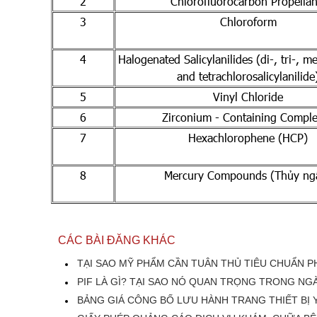
2
Chlorofluorocarbon Propellan
3
Chloroform
4
Halogenated Salicylanilides (di-, tri-, 
and tetrachlorosalicylanilide
5
Vinyl Chloride
6
Zirconium - Containing Compl
7
Hexachlorophene (HCP)
8
Mercury Compounds (Thủy ng
CÁC BÀI ĐĂNG KHÁC
TẠI SAO MỸ PHẨM CẦN TUÂN THỦ TIÊU CHUẨN P
PIF LÀ GÌ? TẠI SAO NÓ QUAN TRỌNG TRONG N
BẢNG GIÁ CÔNG BỐ LƯU HÀNH TRANG THIẾT BỊ 