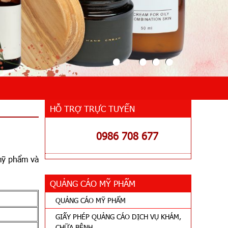
HỖ TRỢ TRỰC TUYẾN
0986 708 677
mỹ phẩm và
QUẢNG CÁO MỸ PHẨM
QUẢNG CÁO MỸ PHẨM
GIẤY PHÉP QUẢNG CÁO DỊCH VỤ KHÁM,
CHỮA BỆNH