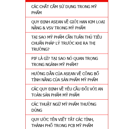
CÁC CHẤT CẤM SỬ DỤNG TRONG MỸ
PHẨM
QUY ĐỊNH ASEAN VỀ GIỚI HẠN KIM LOẠI
NẶNG & VSV TRONG MỸ PHẨM
TẠI SAO MỸ PHẨM CẦN TUÂN THỦ TIÊU
CHUẨN PHÁP LÝ TRƯỚC KHI RA THỊ
TRƯỜNG?
PIF LÀ GÌ? TẠI SAO NÓ QUAN TRỌNG
TRONG NGÀNH MỸ PHẨM?
HƯỚNG DẪN CỦA ASEAN VỀ CÔNG BỐ
TÍNH NĂNG CỦA SẢN PHẨM MỸ PHẨM
CÁC QUY ĐỊNH VỀ YÊU CẦU ĐỐI VỚI AN
TOÀN SẢN PHẨM MỸ PHẨM
CÁC THUẬT NGỮ MỸ PHẨM THƯỜNG
DÙNG
QUY ƯỚC TÊN VIẾT TẮT CÁC TỈNH,
THÀNH PHỐ TRONG PCB MỸ PHẨM