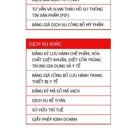
TƯ VẤN VÀ SOẠN THẢO HỒ SƠ THÔNG
TIN SẢN PHẨM (PIF)
BẢNG GIÁ DỊCH VỤ CÔNG BỐ MỸ PHẨM
DỊCH VỤ KHÁC
ĐĂNG KÝ LƯU HÀNH CHẾ PHẨM, HÓA
CHẤT DIỆT KHUẨN, DIỆT CÔN TRÙNG
TRONG GIA DỤNG VÀ Y TẾ
BẢNG GIÁ CÔNG BỐ LƯU HÀNH TRANG
THIẾT BỊ Y TẾ
ĐĂNG KÝ MÃ SỐ MÃ VẠCH
DỊCH VỤ KẾ TOÁN
SỞ HỮU TRÍ TUỆ
GIẤY PHÉP KINH DOANH