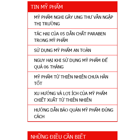
TIN MỸ PHẨM
MỸ PHẨM NGHI GÂY UNG THƯ VẪN NGẬP
THỊ TRƯỜNG
TÁC HẠI CỦA 05 DẪN CHẤT PARABEN
TRONG MỸ PHẨM
SỬ DỤNG MỸ PHẨM AN TOÀN
NGUY HẠI KHI SỬ DỤNG MỸ PHẨM ĐỂ
QUÁ 06 THÁNG
MỸ PHẨM TỪ THIÊN NHIÊN CHƯA HẲN
TỐT
XU HƯỚNG VÀ LỢI ÍCH CỦA MỸ PHẨM
CHIẾT XUẤT TỪ THIÊN NHIÊN
HƯỚNG DẪN BẢO QUẢN MỸ PHẨM ĐÚNG
CÁCH
NHỮNG ĐIỀU CẦN BIẾT