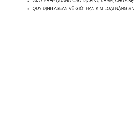
GIẤY PHÉP QUẢNG CÁO DỊCH VỤ KHÁM, CHỮA B
QUY ĐỊNH ASEAN VỀ GIỚI HẠN KIM LOẠI NẶNG &