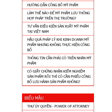
HƯỚNG DẪN CÔNG BỐ MỸ PHẨM
LÀM THẾ NÀO ĐỂ MỸ PHẨM LƯU THÔNG
HỢP PHÁP TRÊN THỊ TRƯỜNG?
TƯ VẤN ĐIỀU KIỆN SẢN XUẤT MỸ PHẨM
TẠI VIỆT NAM
HẬU QUẢ PHÁP LÝ KHI KINH DOANH MỸ
PHẨM NHƯNG KHÔNG THỰC HIỆN CÔNG
BỐ
THÔNG TIN CẦN PHẢI CÓ TRÊN NHÃN MỸ
PHẨM
CÓ GIẤY CHỨNG NHẬN KIỂM NGHIỆM
SẢN PHẨM RỒI THÌ CÓ CẦN PHIẾU CÔNG
BỐ LƯU HÀNH SẢN PHẨM KHÔNG?
BIỂU MẪU
THƯ ỦY QUYỀN - POWER OF ATTORNEY