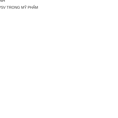
ỆNH
 VSV TRONG MỸ PHẨM