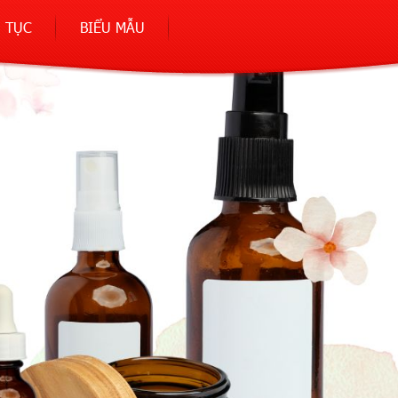
 TỤC
BIỂU MẪU