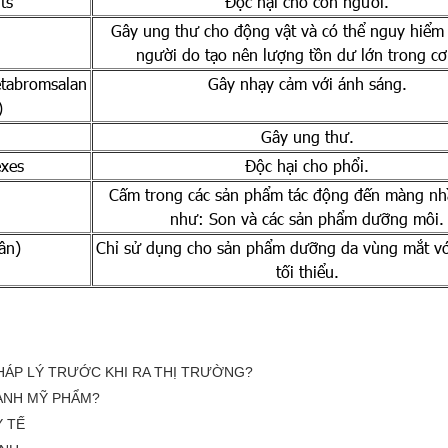
ts
Độc hại cho con người.
Gây ung thư cho động vật và có thể nguy hiểm
người do tạo nên lượng tồn dư lớn trong cơ
metabromsalan
Gây nhạy cảm với ánh sáng.
)
Gây ung thư.
exes
Độc hại cho phổi.
Cấm trong các sản phẩm tác động đến màng nhầ
như: Son và các sản phẩm dưỡng môi.
ân)
Chỉ sử dụng cho sản phẩm dưỡng da vùng mắt vớ
tối thiểu.
HÁP LÝ TRƯỚC KHI RA THỊ TRƯỜNG?
GÀNH MỸ PHẨM?
Y TẾ