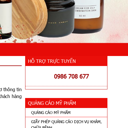
HỖ TRỢ TRỰC TUYẾN
0986 708 677
ơ thông tin
khách hàng
QUẢNG CÁO MỸ PHẨM
QUẢNG CÁO MỸ PHẨM
GIẤY PHÉP QUẢNG CÁO DỊCH VỤ KHÁM,
CHỮA BỆNH