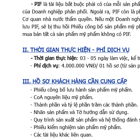
- PIF
là tài liệu bắt buộc phải có của mỗi sản ph
của Doanh nghiệp phân phối. Ngoài ra, PIF còn là
Cơ quan nhà nước thẩm quyền. Nếu một Doanh nghiệ
lưu PIF, sẽ bị thu hồi Phiếu công bố sản phẩm mỹ 
mua bán tất cả sản phẩm mỹ phẩm không có PIF.
II. THỜI GIAN THỰC HIỆN - PHÍ DỊCH VỤ
-
Thời gian thực hiện
: 03 - 05 ngày làm việc, kể 
-
Phí dịch vụ
: 4.000.000 VNĐ/ 01 hồ sơ (từ sản 
III. HỒ SƠ KHÁCH HÀNG CẦN CUNG CẤP
- Phiếu công bố lưu hành sản phẩm mỹ phẩm.
- CoA nguyên liệu mỹ phẩm.
- Thành phần và tỷ lệ phần trăm các thành phần.
- Nhãn sản phẩm và Tờ hướng dẫn sử dụng.
- Quy trình sản xuất sản phẩm và hệ thống đánh s
- Phiếu kiểm nghiệm sản phẩm mỹ phẩm.
- Các tài liệu khác liên quan.