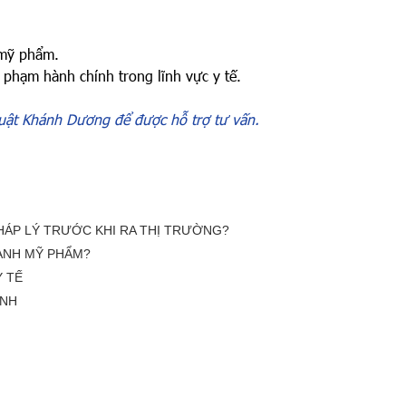
mỹ phẩm.
 phạm hành chính trong lĩnh vực y tế.
Luật Khánh Dương để được hỗ trợ tư vấn.
HÁP LÝ TRƯỚC KHI RA THỊ TRƯỜNG?
GÀNH MỸ PHẨM?
Y TẾ
ỆNH