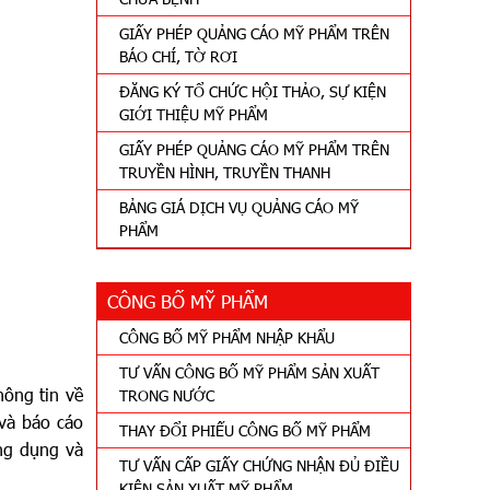
GIẤY PHÉP QUẢNG CÁO MỸ PHẨM TRÊN
BÁO CHÍ, TỜ RƠI
ĐĂNG KÝ TỔ CHỨC HỘI THẢO, SỰ KIỆN
GIỚI THIỆU MỸ PHẨM
GIẤY PHÉP QUẢNG CÁO MỸ PHẨM TRÊN
TRUYỀN HÌNH, TRUYỀN THANH
BẢNG GIÁ DỊCH VỤ QUẢNG CÁO MỸ
PHẨM
CÔNG BỐ MỸ PHẨM
CÔNG BỐ MỸ PHẨM NHẬP KHẨU
TƯ VẤN CÔNG BỐ MỸ PHẨM SẢN XUẤT
hông tin về
TRONG NƯỚC
và báo cáo
THAY ĐỔI PHIẾU CÔNG BỐ MỸ PHẨM
ng dụng và
TƯ VẤN CẤP GIẤY CHỨNG NHẬN ĐỦ ĐIỀU
KIỆN SẢN XUẤT MỸ PHẨM