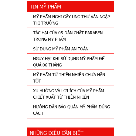
TIN MỸ PHẨM
MỸ PHẨM NGHI GÂY UNG THƯ VẪN NGẬP
THỊ TRƯỜNG
TÁC HẠI CỦA 05 DẪN CHẤT PARABEN
TRONG MỸ PHẨM
SỬ DỤNG MỸ PHẨM AN TOÀN
NGUY HẠI KHI SỬ DỤNG MỸ PHẨM ĐỂ
QUÁ 06 THÁNG
MỸ PHẨM TỪ THIÊN NHIÊN CHƯA HẲN
TỐT
XU HƯỚNG VÀ LỢI ÍCH CỦA MỸ PHẨM
CHIẾT XUẤT TỪ THIÊN NHIÊN
HƯỚNG DẪN BẢO QUẢN MỸ PHẨM ĐÚNG
CÁCH
NHỮNG ĐIỀU CẦN BIẾT