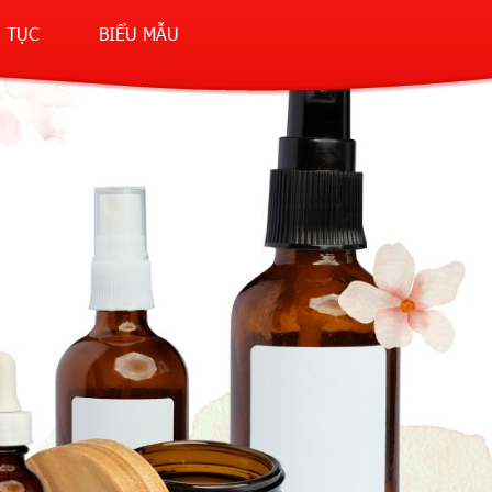
 TỤC
BIỂU MẪU