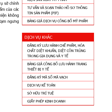
rụ sở chính
TƯ VẤN VÀ SOẠN THẢO HỒ SƠ THÔNG
ẩm của các
TIN SẢN PHẨM (PIF)
hiện không
 tạm ngưng
BẢNG GIÁ DỊCH VỤ CÔNG BỐ MỸ PHẨM
DỊCH VỤ KHÁC
ĐĂNG KÝ LƯU HÀNH CHẾ PHẨM, HÓA
CHẤT DIỆT KHUẨN, DIỆT CÔN TRÙNG
TRONG GIA DỤNG VÀ Y TẾ
BẢNG GIÁ CÔNG BỐ LƯU HÀNH TRANG
THIẾT BỊ Y TẾ
ĐĂNG KÝ MÃ SỐ MÃ VẠCH
DỊCH VỤ KẾ TOÁN
SỞ HỮU TRÍ TUỆ
GIẤY PHÉP KINH DOANH