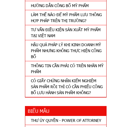
HƯỚNG DẪN CÔNG BỐ MỸ PHẨM
LÀM THẾ NÀO ĐỂ MỸ PHẨM LƯU THÔNG
HỢP PHÁP TRÊN THỊ TRƯỜNG?
TƯ VẤN ĐIỀU KIỆN SẢN XUẤT MỸ PHẨM
TẠI VIỆT NAM
HẬU QUẢ PHÁP LÝ KHI KINH DOANH MỸ
PHẨM NHƯNG KHÔNG THỰC HIỆN CÔNG
BỐ
THÔNG TIN CẦN PHẢI CÓ TRÊN NHÃN MỸ
PHẨM
CÓ GIẤY CHỨNG NHẬN KIỂM NGHIỆM
SẢN PHẨM RỒI THÌ CÓ CẦN PHIẾU CÔNG
BỐ LƯU HÀNH SẢN PHẨM KHÔNG?
BIỂU MẪU
THƯ ỦY QUYỀN - POWER OF ATTORNEY