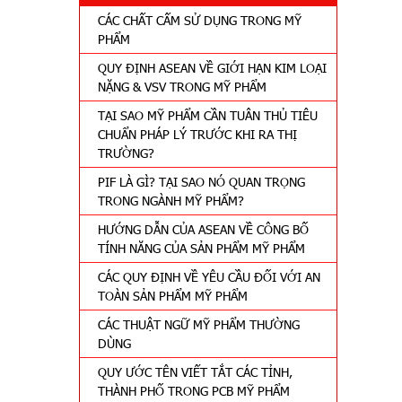
CÁC CHẤT CẤM SỬ DỤNG TRONG MỸ
PHẨM
QUY ĐỊNH ASEAN VỀ GIỚI HẠN KIM LOẠI
NẶNG & VSV TRONG MỸ PHẨM
TẠI SAO MỸ PHẨM CẦN TUÂN THỦ TIÊU
CHUẨN PHÁP LÝ TRƯỚC KHI RA THỊ
TRƯỜNG?
PIF LÀ GÌ? TẠI SAO NÓ QUAN TRỌNG
TRONG NGÀNH MỸ PHẨM?
HƯỚNG DẪN CỦA ASEAN VỀ CÔNG BỐ
TÍNH NĂNG CỦA SẢN PHẨM MỸ PHẨM
CÁC QUY ĐỊNH VỀ YÊU CẦU ĐỐI VỚI AN
TOÀN SẢN PHẨM MỸ PHẨM
CÁC THUẬT NGỮ MỸ PHẨM THƯỜNG
DÙNG
QUY ƯỚC TÊN VIẾT TẮT CÁC TỈNH,
THÀNH PHỐ TRONG PCB MỸ PHẨM