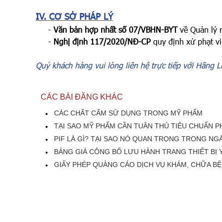
IV. CƠ SỞ PHÁP LÝ
-
Văn bản hợp nhất số 07/VBHN-BYT
về Quản lý 
-
Nghị định 117/2020/NĐ-CP
quy định xử phạt vi
Quý khách hàng vui lòng liên hệ trực tiếp với Hãng 
CÁC BÀI ĐĂNG KHÁC
CÁC CHẤT CẤM SỬ DỤNG TRONG MỸ PHẨM
TẠI SAO MỸ PHẨM CẦN TUÂN THỦ TIÊU CHUẨN P
PIF LÀ GÌ? TẠI SAO NÓ QUAN TRỌNG TRONG N
BẢNG GIÁ CÔNG BỐ LƯU HÀNH TRANG THIẾT BỊ 
GIẤY PHÉP QUẢNG CÁO DỊCH VỤ KHÁM, CHỮA B