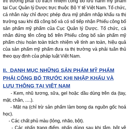
thị trường phải có trách nhiệm công bố lưu hành mỹ phẩm
tại Cục Quản lý Dược trực thuộc Bộ Y tế Việt Nam. Tổ chức,
cá nhân này chỉ được phép đưa
mỹ phẩm nhập khẩu
ra thị
trường sau khi đã công bố và có số tiếp nhận Phiếu công bố
sản phẩm mỹ phẩm của Cục Quản lý Dược. Tổ chức, cá
nhân đứng tên công bố trên Phiếu công bố sản phẩm mỹ
phẩm chịu hoàn toàn trách nhiệm về tính an toàn, hiệu quả
của sản phẩm mỹ phẩm đưa ra thị trường và phải tuân thủ
theo quy định của pháp luật Việt Nam.
II.
DANH MỤC NHỮNG SẢN PHẨM MỸ PHẨM
PHẢI CÔNG BỐ TRƯỚC KHI NHẬP KHẨU VÀ
LƯU THÔNG TẠI VIỆT NAM
- Kem, nhũ tương, sữa, gel hoặc dầu dùng trên da (tay,
mặt, chân, ….).
- Mặt nạ (chỉ trừ sản phẩm làm bong da nguồn gốc hoá
học).
- Các chất phủ màu (lỏng, nhão, bột).
- Các phấn trang điểm, phấn dùng sau khi tắm, bột vệ