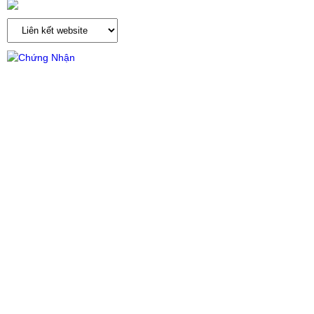
Tổng truy cập: 260100
BẢN ĐỒ