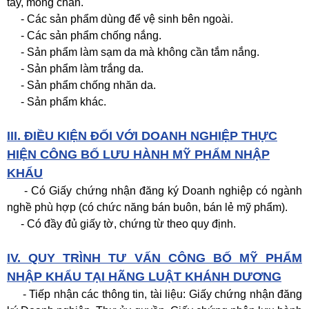
tay, móng chân.
- Các sản phẩm dùng để vệ sinh bên ngoài.
- Các sản phẩm chống nắng.
- Sản phẩm làm sạm da mà không cần tắm nắng.
- Sản phẩm làm trắng da.
- Sản phẩm chống nhăn da.
- Sản phẩm khác.
III. ĐIỀU KIỆN ĐỐI VỚI DOANH NGHIỆP THỰC
HIỆN CÔNG BỐ LƯU HÀNH MỸ PHẨM NHẬP
KHẨU
- Có Giấy chứng nhận đăng ký Doanh nghiệp có ngành
nghề phù hợp (có chức năng bán buôn, bán lẻ mỹ phẩm).
- Có đầy đủ giấy tờ, chứng từ theo quy định.
IV. QUY TRÌNH TƯ VẤN CÔNG BỐ MỸ PHẨM
NHẬP KHẨU TẠI HÃNG LUẬT KHÁNH DƯƠNG
- Tiếp nhận các thông tin, tài liệu: Giấy chứng nhận đăng