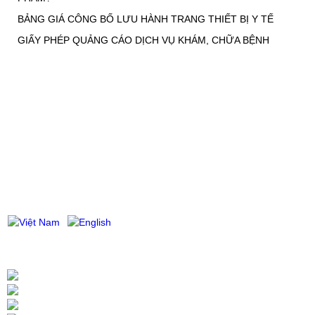
BẢNG GIÁ CÔNG BỐ LƯU HÀNH TRANG THIẾT BỊ Y TẾ
GIẤY PHÉP QUẢNG CÁO DỊCH VỤ KHÁM, CHỮA BỆNH
CÔNG TY LUẬT TNHH KHÁNH DƯƠNG & CỘNG SỰ
Trụ sở chính: Tầng 3, Tòa nhà 102A-B-C Cống Quỳnh, P. Bến Thành, Tp.
HCM
Giấy ĐKHĐ số: 41.07.1390/TP/ĐKHĐ do Sở Tư pháp TP.HCM cấp
Hotline: 0902.009.412 - 0986 708 677
Email: congbomypham@luatkhanhduong.com
https://congbomypham.biz
THỐNG KÊ TRUY CẬP
Đang online: 2
Thống kê tuần: 560
Thống kê tháng: 807