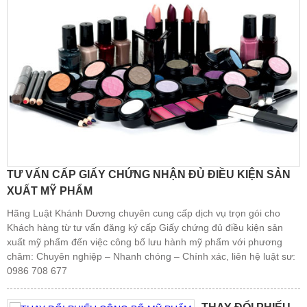
TƯ VẤN CẤP GIẤY CHỨNG NHẬN ĐỦ ĐIỀU KIỆN SẢN
XUẤT MỸ PHẨM
Hãng Luật Khánh Dương chuyên cung cấp dịch vụ trọn gói cho
Khách hàng từ tư vấn đăng ký cấp Giấy chứng đủ điều kiện sản
xuất mỹ phẩm đến việc công bố lưu hành mỹ phẩm với phương
châm: Chuyên nghiệp – Nhanh chóng – Chính xác, liên hệ luật sư:
0986 708 677