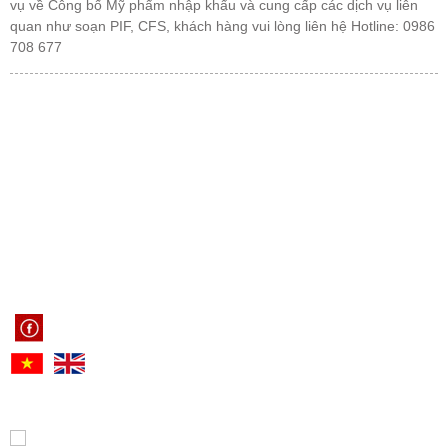
vụ về Công bố Mỹ phẩm nhập khẩu và cung cấp các dịch vụ liên
quan như soạn PIF, CFS, khách hàng vui lòng liên hệ Hotline: 0986
708 677
CÔNG TY LUẬT TNHH KHÁNH DƯƠNG & CỘNG SỰ
Trụ sở chính: Tầng 3, Tòa nhà 102A-B-C Cống Quỳnh, P. Bến Thành, Tp.
HCM
Giấy ĐKHĐ số: 41.07.1390/TP/ĐKHĐ do Sở Tư pháp TP.HCM cấp
Hotline: 0902.009.412 - 0986 708 677
Email: congbomypham@luatkhanhduong.com
https://congbomypham.biz
THỐNG KÊ TRUY CẬP
Đang online: 6